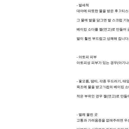
- 발세척
대야에 따뜻한 물을 받은 후 3 티
그 물에 발을 담그면 발 스크럽 기
베이킹 소다를 젤(연고)로 만들어
발이 훨씬 부드럽고 상쾌해 집니다
- 아토피 피부
아토피성 피부가 있는 경우(아기나 
- 옻오름, 땀띠, 각종 두드러기,
욕조에 물을 받고 ½컵의 베이킹 소
적은 부위인 경우 젤(연고)로 만들
- 벌레 물린 곳
고통과 가려움증을 없애주려면 우선 