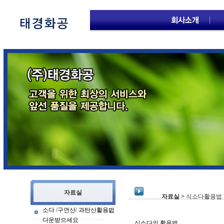
자료실
자료실
> 식소다활용법
소다 /구연산/ 과탄산활용법
다운받으세요
식소다의 활용법